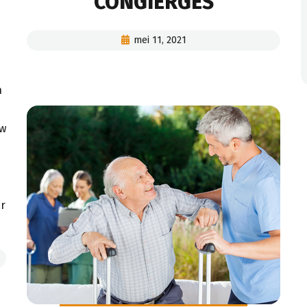
CONGIËRGES
mei 11, 2021
n
uw
r